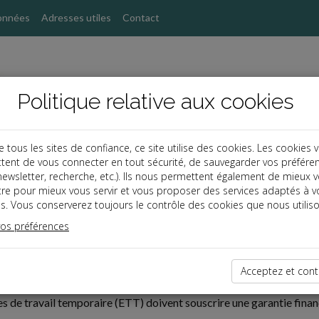
onnées
Adresses utiles
Contact
Politique relative aux cookies
ous les sites de confiance, ce site utilise des cookies. Les cookies 
tent de vous connecter en tout sécurité, de sauvegarder vos préfére
, newsletter, recherche, etc.). Ils nous permettent également de mieux 
tre pour mieux vous servir et vous proposer des services adaptés à v
s. Vous conserverez toujours le contrôle des cookies que nous utiliso
vos préférences
01-29
FINANCIÈRE DES ETT POUR 2025
Acceptez et cont
es de travail temporaire (ETT) doivent souscrire une garantie finan