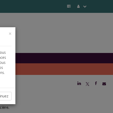
×
vous
nces
vous
os
ns.
j
a
b
inuez
cière.