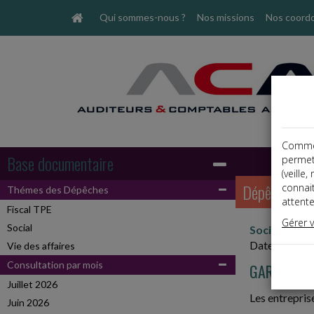
Qui sommes-nous ?
Nos missions
Nos coord
Comme t
Base documentaire
permet
(veille
Dépêches
connai
Thémes des Dépêches
attente
Fiscal TPE
Gérer 
Social
Social, Paye
Date: 2025-
Vie des affaires
Consultation par mois
GARANTIE 
Juillet 2026
Les entrepris
Juin 2026