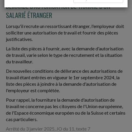
DEMANDE D'AUTORISATION DE TRAVAIL D'UN
SALARIÉ ÉTRANGER
Lorsqu'il recrute un ressortissant étranger, l'employeur doit
solliciter une autorisation de travail et fournir des pièces
justificatives.
La liste des pièces à fournir, avec la demande d'autorisation
de travail, varie selon le type de recrutement et la situation
du travailleur.
De nouvelles conditions de délivrance des autorisations de
travail étant entrées en vigueur le 1er septembre 2024, la
liste des pièces à joindre à la demande d'autorisation de
l'employeur est complétée.
Pour rappel, la fourniture la demande d'autorisation de
travail ne concerne pas les citoyens de l'Union européenne,
de l'Espace économique européen ou de la Suisse et certains
cas particuliers.
Arrêté du 3 janvier 2025, JO du 11, texte 7