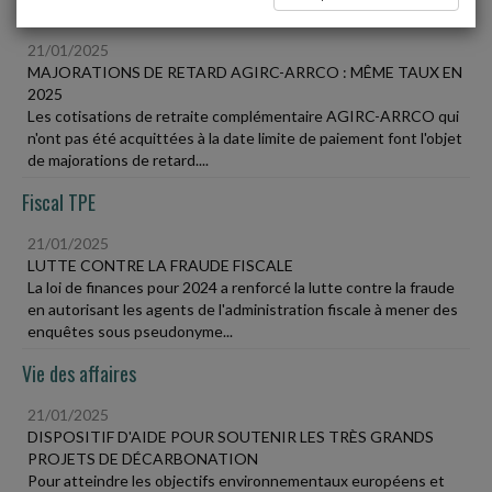
Social
21/01/2025
MAJORATIONS DE RETARD AGIRC-ARRCO : MÊME TAUX EN
2025
Les cotisations de retraite complémentaire AGIRC-ARRCO qui
n'ont pas été acquittées à la date limite de paiement font l'objet
de majorations de retard....
Fiscal TPE
21/01/2025
LUTTE CONTRE LA FRAUDE FISCALE
La loi de finances pour 2024 a renforcé la lutte contre la fraude
en autorisant les agents de l'administration fiscale à mener des
enquêtes sous pseudonyme...
Vie des affaires
21/01/2025
DISPOSITIF D'AIDE POUR SOUTENIR LES TRÈS GRANDS
PROJETS DE DÉCARBONATION
Pour atteindre les objectifs environnementaux européens et