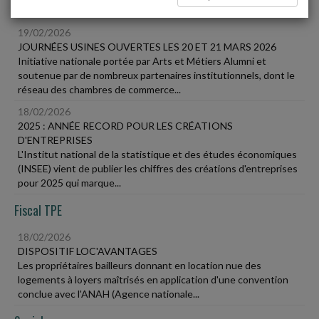
Vie des affaires
19/02/2026
JOURNÉES USINES OUVERTES LES 20 ET 21 MARS 2026
Initiative nationale portée par Arts et Métiers Alumni et
soutenue par de nombreux partenaires institutionnels, dont le
réseau des chambres de commerce...
18/02/2026
2025 : ANNÉE RECORD POUR LES CRÉATIONS
D'ENTREPRISES
L'Institut national de la statistique et des études économiques
(INSEE) vient de publier les chiffres des créations d'entreprises
pour 2025 qui marque...
Fiscal TPE
18/02/2026
DISPOSITIF LOC'AVANTAGES
Les propriétaires bailleurs donnant en location nue des
logements à loyers maîtrisés en application d'une convention
conclue avec l'ANAH (Agence nationale...