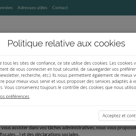
onnées
Adresses utiles
Contact
Politique relative aux cookies
ous les sites de confiance, ce site utilise des cookies. Les cookies 
s
tent de vous connecter en tout sécurité, de sauvegarder vos préfére
, newsletter, recherche, etc.). Ils nous permettent également de mieux 
tre pour mieux vous servir et vous proposer des services adaptés à v
s. Vous conserverez toujours le contrôle des cookies que nous utiliso
ptable,
spécialiste pluridisciplinaire,
dispose de compétences éten
vos préférences
eprise.
 met à votre disposition
un savoir-faire reconnu
afin de vous ai
Acceptez et cont
'optimiser vos talents.
 vous assister dans vos tâches administratives, nous vous proposons
fiscales…) et des déclarations sociales.