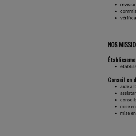
révisio
commiss
vérific
NOS MISSIO
Établissemen
établis
Conseil en d
aide à l
assistan
conseil
mise en
mise en