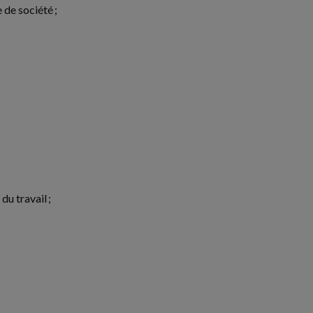
de société ;
du travail ;