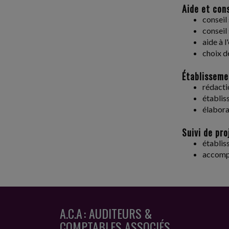
Aide et cons
conseil 
conseil 
aide à 
choix d
Établisseme
rédacti
établis
élabora
Suivi de proj
établis
accomp
A.C.A : AUDITEURS &
COMPTABLES ASSOCIÉS