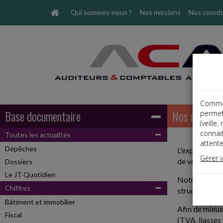
Qui sommes-nous ?
Nos missions
Nos coord
Comme t
Base documentaire
Nos mission
permet
(veille
connai
Toutes les actualités
attente
Dépêches
L'expert-com
Gérer 
de votre entr
Dossiers
Le JT Quotidien
Notre cabinet
Chiffres
structure et d
Bâtiment et immobilier
Afin de mieux
Fiscal
(TVA, liasses 