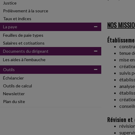
Justice
Prélèvement à la source
Taux et indices
NOS MISSI
La paye
Feuilles de paie types
Établisseme
Salaires et cotisations
constru
Documents du dirigeant
tenue d
mise en
Les aides à l'embauche
créatio
Outils
suivis 
Échéancier
établis
Outils de calcul
analyses
établis
Newsletter
créatio
Plan du site
conseil
Révision et 
révisio
supervi