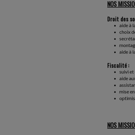
NOS MISSIO
Droit des so
aide à l
choix de
secrétar
montage
aide à l
Fiscalité :
suivi e
aide aux
assistan
mise en
optimis
NOS MISSIO