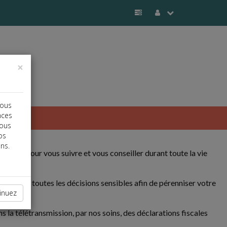
×
vous
nces
vous
os
ns.
dues pour vous suivre et vous conseiller durant toute la vie
guiller sur toutes les décisions sensibles afin de pérenniser votre
inuez
 la télétransmission, par nos soins, des déclarations fiscales