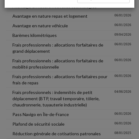
Avantage en nature nouvelles technologies
03/09/2025
Avantage en nature repas et logement
06/01/2026
Avantage en nature véhicule
06/01/2026
Barèmes kilométriques
09/04/2026
Frais professionnels : allocations forfaitaires de
06/01/2026
grand déplacement
Frais professionnels : allocations forfaitaires de
06/01/2026
mobilité professionnelle
Frais professionnels : allocations forfaitaires pour
06/01/2026
frais de repas
Frais professionnels : indemnités de petit
04/06/2026
déplacement (BTP, travail temporaire, tôlerie,
chaudronnerie, tuyauterie industrielle)
Pass Navigo en Île-de-France
06/01/2026
Plafond de sécurité sociale
06/01/2026
Réduction générale de cotisations patronales
08/01/2025