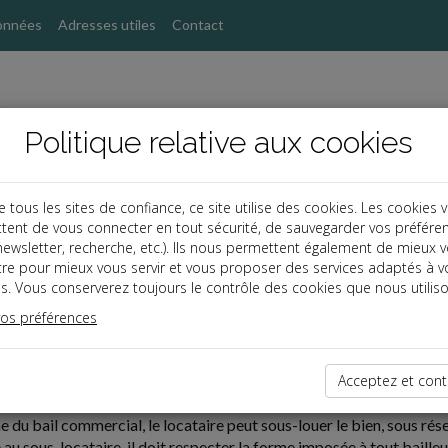
onnées
Adresses utiles
Contact
Politique relative aux cookies
ous les sites de confiance, ce site utilise des cookies. Les cookies 
tent de vous connecter en tout sécurité, de sauvegarder vos préfére
, newsletter, recherche, etc.). Ils nous permettent également de mieux 
tre pour mieux vous servir et vous proposer des services adaptés à v
s. Vous conserverez toujours le contrôle des cookies que nous utiliso
vos préférences
ires
12-30
ERCIAL : CONGÉ DU SOUS-LOCATAIRE
Acceptez et cont
 du bail commercial, le locataire peut sous-louer le bien, sous rése
u sous-locataire, il doit respecter la forme imposée à tout bailleur