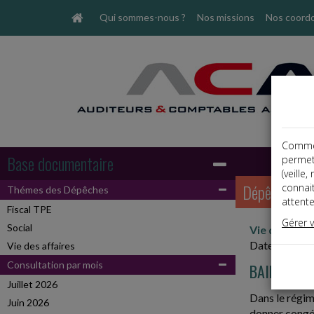
Qui sommes-nous ?
Nos missions
Nos coord
Comme t
Base documentaire
permet
(veille
Dépêches
connai
Thémes des Dépêches
attente
Fiscal TPE
Gérer 
Social
Vie des affa
Date: 2019-
Vie des affaires
Consultation par mois
BAIL COMM
Juillet 2026
Dans le régime
Juin 2026
donner congé a