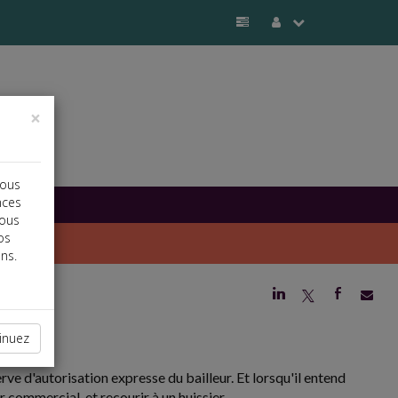
×
vous
nces
vous
os
ns.
j
a
b
inuez
rve d'autorisation expresse du bailleur. Et lorsqu'il entend
 commercial, et recourir à un huissier.