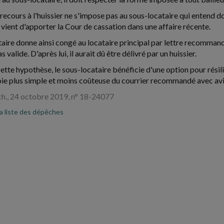
e recours à l'huissier ne s'impose pas au sous-locataire qui entend do
 vient d'apporter la Cour de cassation dans une affaire récente.
aire donne ainsi congé au locataire principal par lettre recommand
s valide. D'après lui, il aurait dû être délivré par un huissier.
ette hypothèse, le sous-locataire bénéficie d'une option pour résilier l
 voie plus simple et moins coûteuse du courrier recommandé avec avi
e ch., 24 octobre 2019, n° 18-24077
la liste des dépêches