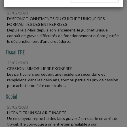
Vie des affaires
28/02/2023
DYSFONCTIONNEMENTS DU GUICHET UNIQUE DES
FORMALITÉS DES ENTREPRISES
Depuis le 1 Mais depuis son lancement, le guichet unique
connaît de graves difficultés de fonctionnement qui ont justifié
le déclenchement d'une procédure...
Fiscal TPE
28/02/2023
CESSION IMMOBILIÈRE EXONÉRÉE
Les particuliers qui cèdent une résidence secondaire et
remploient, dans les deux ans, tout ou partie du prix de cession
pour acheter ou faire construire...
Social
28/02/2023
LICENCIER UN SALARIÉ INAPTE
Un employeur reproche des faits graves à un salarié en arrêt de
travail. Il le convoque à un entretien préalable à son