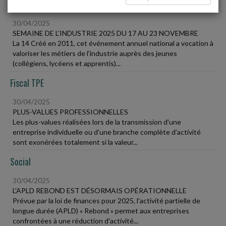
Vie des affaires
30/04/2025
SEMAINE DE L'INDUSTRIE 2025 DU 17 AU 23 NOVEMBRE
La 14 Créé en 2011, cet événement annuel national a vocation à
valoriser les métiers de l'industrie auprès des jeunes
(collégiens, lycéens et apprentis)...
Fiscal TPE
30/04/2025
PLUS-VALUES PROFESSIONNELLES
Les plus-values réalisées lors de la transmission d'une
entreprise individuelle ou d'une branche complète d'activité
sont exonérées totalement si la valeur...
Social
30/04/2025
L'APLD REBOND EST DÉSORMAIS OPÉRATIONNELLE
Prévue par la loi de finances pour 2025, l'activité partielle de
longue durée (APLD) « Rebond » permet aux entreprises
confrontées à une réduction d'activité...