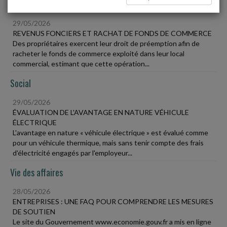
Fiscal TPE
29/05/2026
REVENUS FONCIERS ET RACHAT DE FONDS DE COMMERCE
Des propriétaires exercent leur droit de préemption afin de
racheter le fonds de commerce exploité dans leur local
commercial, estimant que cette opération...
Social
29/05/2026
ÉVALUATION DE L'AVANTAGE EN NATURE VÉHICULE
ÉLECTRIQUE
L'avantage en nature « véhicule électrique » est évalué comme
pour un véhicule thermique, mais sans tenir compte des frais
d'électricité engagés par l'employeur...
Vie des affaires
28/05/2026
ENTREPRISES : UNE FAQ POUR COMPRENDRE LES MESURES
DE SOUTIEN
Le site du Gouvernement www.economie.gouv.fr a mis en ligne