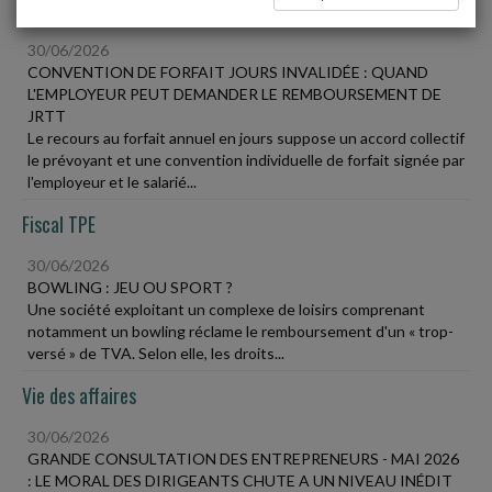
Social
30/06/2026
CONVENTION DE FORFAIT JOURS INVALIDÉE : QUAND
L'EMPLOYEUR PEUT DEMANDER LE REMBOURSEMENT DE
JRTT
Le recours au forfait annuel en jours suppose un accord collectif
le prévoyant et une convention individuelle de forfait signée par
l'employeur et le salarié...
Fiscal TPE
30/06/2026
BOWLING : JEU OU SPORT ?
Une société exploitant un complexe de loisirs comprenant
notamment un bowling réclame le remboursement d'un « trop-
versé » de TVA. Selon elle, les droits...
Vie des affaires
30/06/2026
GRANDE CONSULTATION DES ENTREPRENEURS - MAI 2026
: LE MORAL DES DIRIGEANTS CHUTE A UN NIVEAU INÉDIT