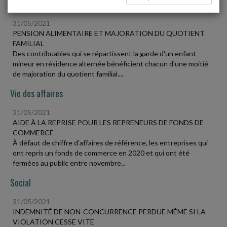
Fiscal TPE
31/05/2021
PENSION ALIMENTAIRE ET MAJORATION DU QUOTIENT
FAMILIAL
Des contribuables qui se répartissent la garde d'un enfant
mineur en résidence alternée bénéficient chacun d'une moitié
de majoration du quotient familial....
Vie des affaires
31/05/2021
AIDE À LA REPRISE POUR LES REPRENEURS DE FONDS DE
COMMERCE
À défaut de chiffre d'affaires de référence, les entreprises qui
ont repris un fonds de commerce en 2020 et qui ont été
fermées au public entre novembre...
Social
31/05/2021
INDEMNITÉ DE NON-CONCURRENCE PERDUE MÊME SI LA
VIOLATION CESSE VITE