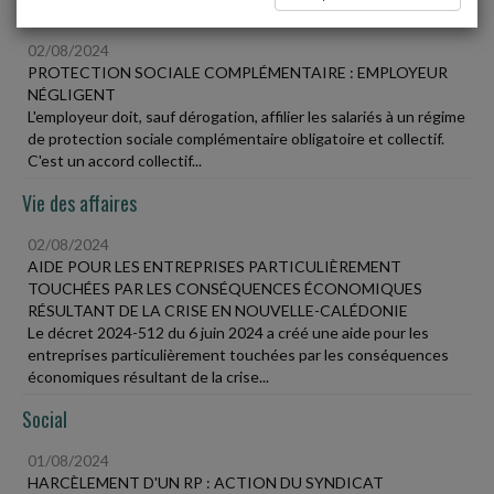
Social
02/08/2024
PROTECTION SOCIALE COMPLÉMENTAIRE : EMPLOYEUR
NÉGLIGENT
L'employeur doit, sauf dérogation, affilier les salariés à un régime
de protection sociale complémentaire obligatoire et collectif.
C'est un accord collectif...
Vie des affaires
02/08/2024
AIDE POUR LES ENTREPRISES PARTICULIÈREMENT
TOUCHÉES PAR LES CONSÉQUENCES ÉCONOMIQUES
RÉSULTANT DE LA CRISE EN NOUVELLE-CALÉDONIE
Le décret 2024-512 du 6 juin 2024 a créé une aide pour les
entreprises particulièrement touchées par les conséquences
économiques résultant de la crise...
Social
01/08/2024
HARCÈLEMENT D'UN RP : ACTION DU SYNDICAT