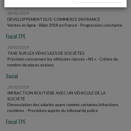
Vie des affaires
28/02/2019
DÉVELOPPEMENT DU E-COMMERCE EN FRANCE
Ventes en ligne - Bilan 2018 en France - Progression constante
Fiscal TPE
28/02/2019
TAXE SUR LES VÉHICULES DE SOCIÉTÉS
Précision concernant les véhicules classés « N1 » - Critère du
nombre de places assises
Social
28/02/2019
INFRACTION ROUTIÈRE AVEC UN VÉHICULE DE LA
SOCIÉTÉ
Dénonciation des salariés ayant commis certaines infractions
routières - Procédure auprès du tribunal de police
Fiscal TPE