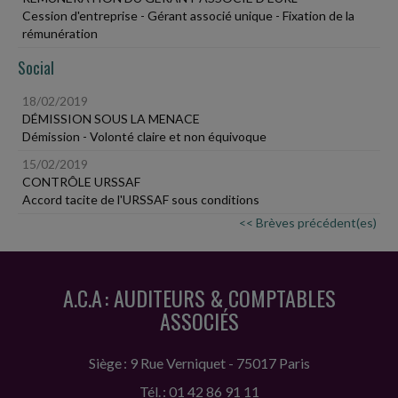
Cession d'entreprise - Gérant associé unique - Fixation de la
rémunération
Social
18/02/2019
DÉMISSION SOUS LA MENACE
Démission - Volonté claire et non équivoque
15/02/2019
CONTRÔLE URSSAF
Accord tacite de l'URSSAF sous conditions
<< Brèves précédent(es)
A.C.A : AUDITEURS & COMPTABLES
ASSOCIÉS
Siège : 9 Rue Verniquet - 75017 Paris
Tél. : 01 42 86 91 11