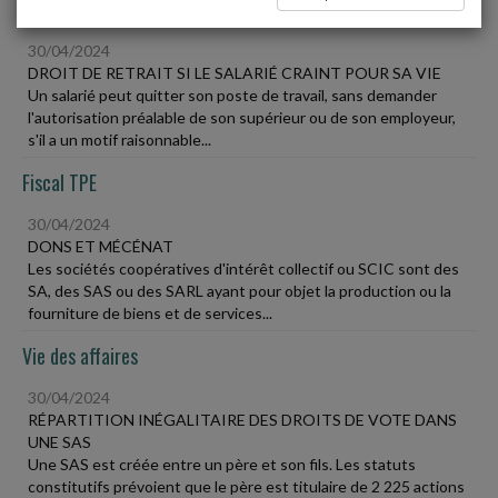
Social
30/04/2024
DROIT DE RETRAIT SI LE SALARIÉ CRAINT POUR SA VIE
Un salarié peut quitter son poste de travail, sans demander
l'autorisation préalable de son supérieur ou de son employeur,
s'il a un motif raisonnable...
Fiscal TPE
30/04/2024
DONS ET MÉCÉNAT
Les sociétés coopératives d'intérêt collectif ou SCIC sont des
SA, des SAS ou des SARL ayant pour objet la production ou la
fourniture de biens et de services...
Vie des affaires
30/04/2024
RÉPARTITION INÉGALITAIRE DES DROITS DE VOTE DANS
UNE SAS
Une SAS est créée entre un père et son fils. Les statuts
constitutifs prévoient que le père est titulaire de 2 225 actions