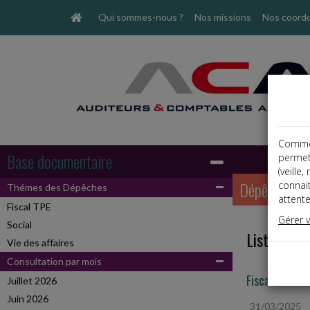
Qui sommes-nous ?
Nos missions
Nos coord
Comme t
Base documentaire
permet
(veille
Dépêches
connai
Thémes des Dépêches
attente
Fiscal TPE
Gérer 
Social
Liste des 
Vie des affaires
Consultation par mois
Fiscal TPE
Juillet 2026
Juin 2026
31/03/2025