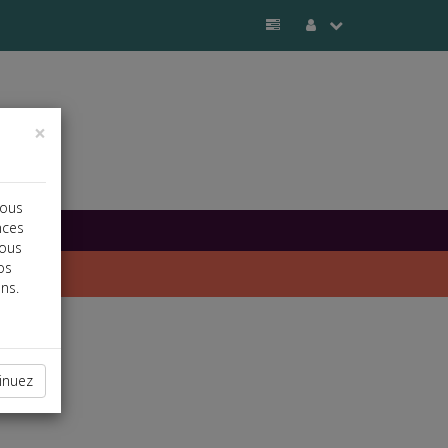
×
vous
nces
vous
os
ns.
inuez