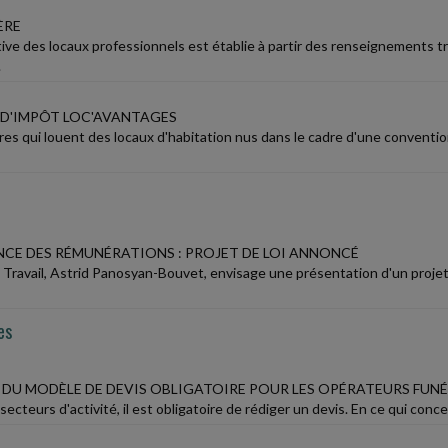
ÈRE
tive des locaux professionnels est établie à partir des renseignements t
.
D'IMPÔT LOC'AVANTAGES
ires qui louent des locaux d'habitation nus dans le cadre d'une conventi
CE DES RÉMUNÉRATIONS : PROJET DE LOI ANNONCÉ
u Travail, Astrid Panosyan-Bouvet, envisage une présentation d'un proje
es
R DU MODÈLE DE DEVIS OBLIGATOIRE POUR LES OPÉRATEURS FUN
secteurs d'activité, il est obligatoire de rédiger un devis. En ce qui conc