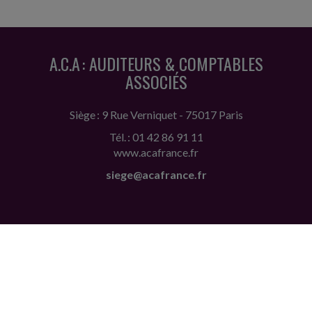
A.C.A : AUDITEURS & COMPTABLES
ASSOCIÉS
Siège : 9 Rue Verniquet - 75017 Paris
Tél. : 01 42 86 91 11
www.acafrance.fr
siege@acafrance.fr
ACCUEIL
PLAN
MENTIONS LÉGALES
CONTACT
copyright@Groupe Revue Fiduciaire