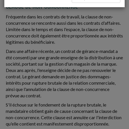
CLAUSE DE NON-CONCURRENCE
Fréquente dans les contrats de travail, la clause de non-
concurrence se rencontre aussi dans les contrats d'affaires.
Limitée dans le temps et dans l'espace, la clause de non-
concurrence doit également être proportionnée aux intérêts
légitimes du bénéficiaire.
Dans une affaire récente, un contrat de gérance-mandat a
été consenti par une grande enseigne de la distribution à une
société, portant sur la gestion d'un magasin de la marque.
Deux ans après, l'enseigne décide de ne pas renouveler le
contrat. Le gérant demande en justice des dommages-
intérêts pour rupture brutale de la relation commerciale,
ainsi que l'annulation de la clause de non-concurrence
prévue au contrat.
S'il échoue sur le fondement de la rupture brutale, le
mandataire obtient gain de cause concernant la clause de
non-concurrence. Cette clause est annulée car l'interdiction
qu'elle contient est manifestement disproportionnée.