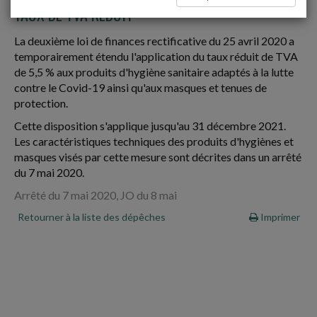
TAUX DE TVA RÉDUIT
La deuxième loi de finances rectificative du 25 avril 2020 a
temporairement étendu l'application du taux réduit de TVA
de 5,5 % aux produits d'hygiène sanitaire adaptés à la lutte
contre le Covid-19 ainsi qu'aux masques et tenues de
protection.
Cette disposition s'applique jusqu'au 31 décembre 2021.
Les caractéristiques techniques des produits d'hygiènes et
masques visés par cette mesure sont décrites dans un arrêté
du 7 mai 2020.
Arrêté du 7 mai 2020, JO du 8 mai
Retourner à la liste des dépêches
Imprimer