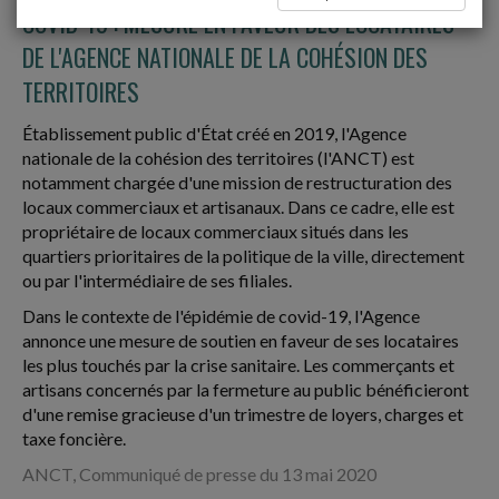
COVID-19 : MESURE EN FAVEUR DES LOCATAIRES
DE L'AGENCE NATIONALE DE LA COHÉSION DES
TERRITOIRES
Établissement public d'État créé en 2019, l'Agence
nationale de la cohésion des territoires (l'ANCT) est
notamment chargée d'une mission de restructuration des
locaux commerciaux et artisanaux. Dans ce cadre, elle est
propriétaire de locaux commerciaux situés dans les
quartiers prioritaires de la politique de la ville, directement
ou par l'intermédiaire de ses filiales.
Dans le contexte de l'épidémie de covid-19, l'Agence
annonce une mesure de soutien en faveur de ses locataires
les plus touchés par la crise sanitaire. Les commerçants et
artisans concernés par la fermeture au public bénéficieront
d'une remise gracieuse d'un trimestre de loyers, charges et
taxe foncière.
ANCT, Communiqué de presse du 13 mai 2020