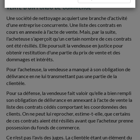
VENTE D'UN FONDS DE COMMERCE
Une société de nettoyage acquiert une branche d'activité
d'une entreprise concurrente. Une liste des contrats en
cours en annexée à l'acte de vente. Mais, par la suite,
l'acheteuse s'aperçoit qu'un certain nombre de ces contrats
ont été résiliés. Elle poursuit la vendeuse en justice pour
obtenir restitution d'une partie du prix de vente et des
dommages et intérêts.
Pour l'acheteuse, la vendeuse a manqué à son obligation de
délivrance en ne lui transmettant pas une partie de la
clientèle.
Pour sa défense, la vendeuse fait valoir qu'elle a bien rempli
son obligation de délivrance en annexant à l'acte de vente la
liste des contrats cédés comportant les coordonnées des
clients. On ne peut lui reprocher, estime-t-elle, que certains
de ces contrats aient été résiliés avant que l'acheteur prenne
possession du fonds de commerce.
Ce n'est pas l'avis des juges. La clientèle étant un élément du