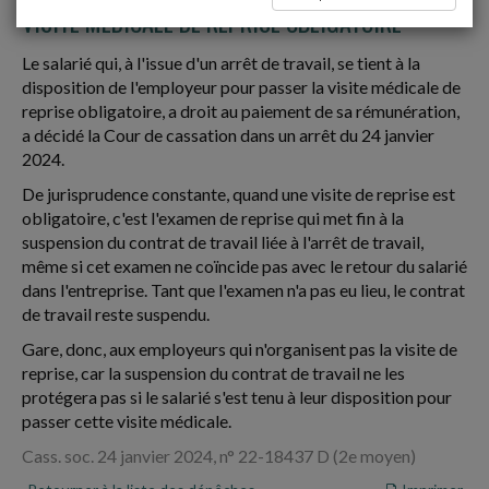
VISITE MÉDICALE DE REPRISE OBLIGATOIRE
Le salarié qui, à l'issue d'un arrêt de travail, se tient à la
disposition de l'employeur pour passer la visite médicale de
reprise obligatoire, a droit au paiement de sa rémunération,
a décidé la Cour de cassation dans un arrêt du 24 janvier
2024.
De jurisprudence constante, quand une visite de reprise est
obligatoire, c'est l'examen de reprise qui met fin à la
suspension du contrat de travail liée à l'arrêt de travail,
même si cet examen ne coïncide pas avec le retour du salarié
dans l'entreprise. Tant que l'examen n'a pas eu lieu, le contrat
de travail reste suspendu.
Gare, donc, aux employeurs qui n'organisent pas la visite de
reprise, car la suspension du contrat de travail ne les
protégera pas si le salarié s'est tenu à leur disposition pour
passer cette visite médicale.
Cass. soc. 24 janvier 2024, n° 22-18437 D (2e moyen)