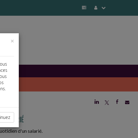
×
vous
nces
vous
os
ns.
j
a
b
U SALARIÉ
inuez
otidien d'un salarié.