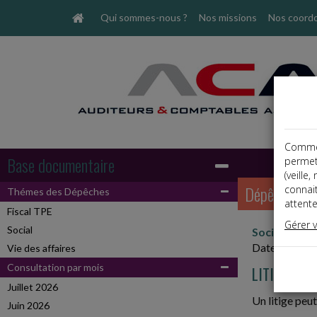
Qui sommes-nous ?
Nos missions
Nos coord
Comme t
Base documentaire
permet
(veille
Dépêches
connai
Thémes des Dépêches
attente
Fiscal TPE
Gérer 
Social
Social
Date: 2024-
Vie des affaires
Consultation par mois
LITIGE SU
Juillet 2026
Un litige peu
Juin 2026