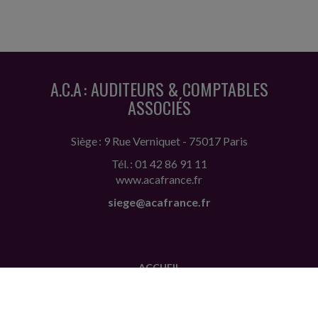
A.C.A : AUDITEURS & COMPTABLES
ASSOCIÉS
Siège : 9 Rue Verniquet - 75017 Paris
Tél. : 01 42 86 91 11
www.acafrance.fr
siege@acafrance.fr
ACCUEIL
PLAN
MENTIONS LÉGALES
CONTACT