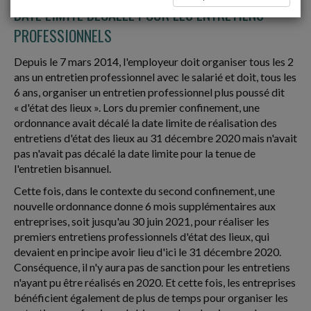
DATE LIMITE DÉCALÉE POUR LES ENTRETIENS
PROFESSIONNELS
Depuis le 7 mars 2014, l'employeur doit organiser tous les 2
ans un entretien professionnel avec le salarié et doit, tous les
6 ans, organiser un entretien professionnel plus poussé dit
« d'état des lieux ». Lors du premier confinement, une
ordonnance avait décalé la date limite de réalisation des
entretiens d'état des lieux au 31 décembre 2020 mais n'avait
pas n'avait pas décalé la date limite pour la tenue de
l'entretien bisannuel.
Cette fois, dans le contexte du second confinement, une
nouvelle ordonnance donne 6 mois supplémentaires aux
entreprises, soit jusqu'au 30 juin 2021, pour réaliser les
premiers entretiens professionnels d'état des lieux, qui
devaient en principe avoir lieu d'ici le 31 décembre 2020.
Conséquence, il n'y aura pas de sanction pour les entretiens
n'ayant pu être réalisés en 2020. Et cette fois, les entreprises
bénéficient également de plus de temps pour organiser les